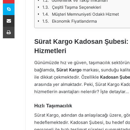
Güvenilirlik ve Takip İmkanları
Skype
Çeşitli Taşıma Seçenekleri
Müşteri Memnuniyeti Odaklı Hizmet
E-Posta ile paylaş
Ekonomik Fiyatlandırma
Yazdır
Sürat Kargo Kadosan Şubesi: H
Hizmetleri
Günümüzde hız ve güven, taşımacılık sektörünü
bağlamda,
Sürat Kargo
markası, sunduğu kalite
ile dikkat çekmektedir. Özellikle
Kadosan Şube
arasında yer almaktadır. Peki, Sürat Kargo Ka
hizmetlerin avantajları nelerdir? İşte detaylar…
Hızlı Taşımacılık
Sürat Kargo, adından da anlaşılacağı üzere, gönd
hedeflemektedir. Kadosan Şubesi, bu hedef d
personeli ile hızlı teslimat süreleri sunmaktadı