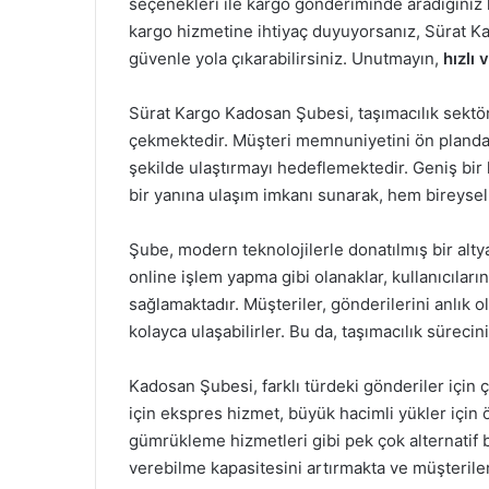
seçenekleri ile kargo gönderiminde aradığınız h
kargo hizmetine ihtiyaç duyuyorsanız, Sürat Ka
güvenle yola çıkarabilirsiniz. Unutmayın,
hızlı 
Sürat Kargo Kadosan Şubesi, taşımacılık sektör
çekmektedir. Müşteri memnuniyetini ön planda t
şekilde ulaştırmayı hedeflemektedir. Geniş bir 
bir yanına ulaşım imkanı sunarak, hem bireyse
Şube, modern teknolojilerle donatılmış bir altya
online işlem yapma gibi olanaklar, kullanıcılar
sağlamaktadır. Müşteriler, gönderilerini anlık ol
kolayca ulaşabilirler. Bu da, taşımacılık süreci
Kadosan Şubesi, farklı türdeki gönderiler için 
için ekspres hizmet, büyük hacimli yükler için ö
gümrükleme hizmetleri gibi pek çok alternatif bu
verebilme kapasitesini artırmakta ve müşterile