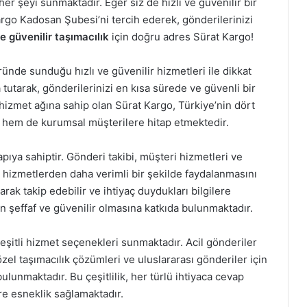
er şeyi sunmaktadır. Eğer siz de hızlı ve güvenilir bir
rgo Kadosan Şubesi’ni tercih ederek, gönderilerinizi
ve güvenilir taşımacılık
için doğru adres Sürat Kargo!
ünde sunduğu hızlı ve güvenilir hizmetleri ile dikkat
utarak, gönderilerinizi en kısa sürede ve güvenli bir
hizmet ağına sahip olan Sürat Kargo, Türkiye’nin dört
l hem de kurumsal müşterilere hitap etmektedir.
pıya sahiptir. Gönderi takibi, müşteri hizmetleri ve
ın hizmetlerden daha verimli bir şekilde faydalanmasını
arak takip edebilir ve ihtiyaç duydukları bilgilere
nin şeffaf ve güvenilir olmasına katkıda bulunmaktadır.
çeşitli hizmet seçenekleri sunmaktadır. Acil gönderiler
zel taşımacılık çözümleri ve uluslararası gönderiler için
lunmaktadır. Bu çeşitlilik, her türlü ihtiyaca cevap
re esneklik sağlamaktadır.