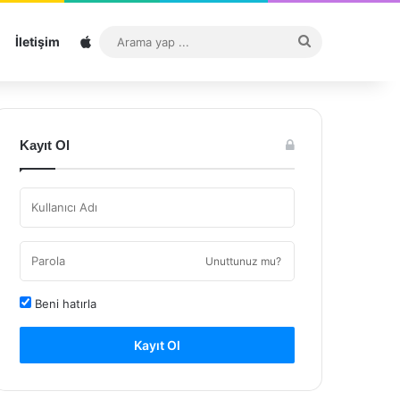
Sitemap
Arama
İletişim
yap
...
Kayıt Ol
Unuttunuz mu?
Beni hatırla
Kayıt Ol