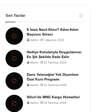
Son Yazılar
E İmza Nasıl Alınır? Adım Adım
Başvuru Süreci
Admin
1 Ağustos 2026
Hediye Kutularıyla Duygularınızı
En Şık Şekilde İfade Edin
Admin
25 Temmuz 2026
Dans Yeteneğim Yok Diyenlere
Özel Kurs Programı
Admin
25 Temmuz 2026
Silivri’de MNG Kargo Hizmetleri
Admin
24 Temmuz 2026