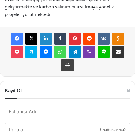
geliştirmekte ve karbon salınımını azaltmaya yönelik
projeler yürütmektedir.
Facebook
X
LinkedIn
Tumblr
Pinterest
Reddit
VKontakte
Odnok
Pocket
Skype
Messenger
WhatsApp
Telegram
Viber
Line
E-Posta ile payla
Yazdır
Kayıt Ol
Unuttunuz mu?