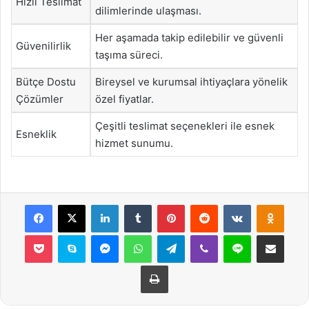
Hızlı Teslimat
dilimlerinde ulaşması.
Her aşamada takip edilebilir ve güvenli
Güvenilirlik
taşıma süreci.
Bütçe Dostu
Bireysel ve kurumsal ihtiyaçlara yönelik
Çözümler
özel fiyatlar.
Çeşitli teslimat seçenekleri ile esnek
Esneklik
hizmet sunumu.
Facebook
X
LinkedIn
Tumblr
Pinterest
Reddit
VKontakte
Odnok
Pocket
Skype
Messenger
WhatsApp
Telegram
Viber
Line
E-Posta ile payla
Yazdır