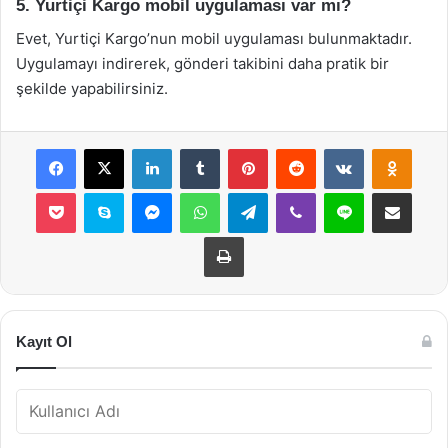
5. Yurtiçi Kargo mobil uygulaması var mı?
Evet, Yurtiçi Kargo’nun mobil uygulaması bulunmaktadır.
Uygulamayı indirerek, gönderi takibini daha pratik bir
şekilde yapabilirsiniz.
Facebook
X
LinkedIn
Tumblr
Pinterest
Reddit
VKontakte
Odnok
Pocket
Skype
Messenger
WhatsApp
Telegram
Viber
Line
E-Posta ile payla
Yazdır
Kayıt Ol